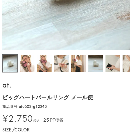
at.
ビッグハートパールリング メール便
商品番号
atc602rg12243
¥
2,750
25
PT獲得
税込
SIZE
COLOR