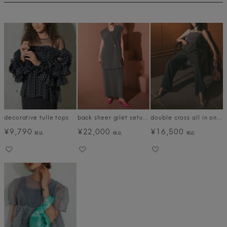
decorative tulle tops
back sheer gilet setup dress
double cross all in one dress
¥
9,790
¥
22,000
¥
16,500
税込
税込
税込