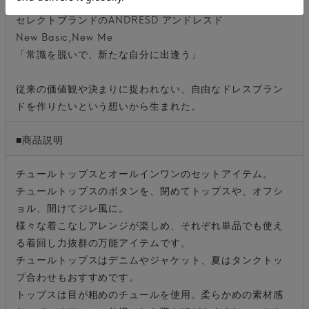
セレクトブランドのANDRESD アンドレスド
New Basic,New Me
「常識を脱いで、新たな自分に出逢う」
従来の価値観や決まりに捉われない、自由なドレスブラン
ドを作りたいという想いから生まれた。
■商品説明
チュールトップスとオールインワンのセットアイテム。
チュールトップスのボタンを、閉めてトップスや、オフシ
ョル、開けてジレ風に。
様々な着こなしアレンジが楽しめ、それぞれ単品でも使え
る着回し力抜群の万能アイテムです。
チュールトップスはデニムやジャケット、夏はタンクトッ
プ合わせもおすすめです。
トップスは目が粗めのチュールを使用。柔らかめの素材感