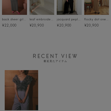
back sheer gilet setup dress
leaf embroidery back design dress
jacquard peplum pants dress
flocky dot one piece
¥22,000
¥20,900
¥20,900
¥20,900
RECENT VIEW
最近見たアイテム