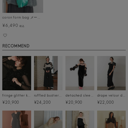
coron form bag メール便
¥
6,490
税込
RECOMMEND
fringe glitter knot dress
ruffled bustier pants dress
detached sleeve dress
drape velour dress
¥20,900
¥24,200
¥20,900
¥22,000