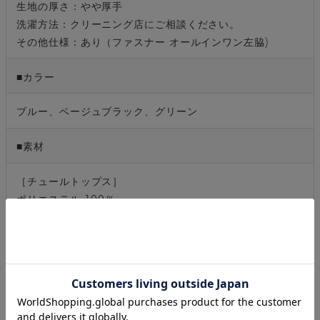
生地の厚さ：やや厚手
洗濯方法：クリーニング店にご相談ください。
その他仕様：あり（ファスナー オールインワン左脇)
■カラー
ブルー、ベージュブラック、グリーン
■素材
［チュールトップス］
ポリエステル 100％
［オールインワン］
表地：ポリエステル 94％、ポリウレタン 6％
裏地：ポリエステル 100％
■ブランド説明