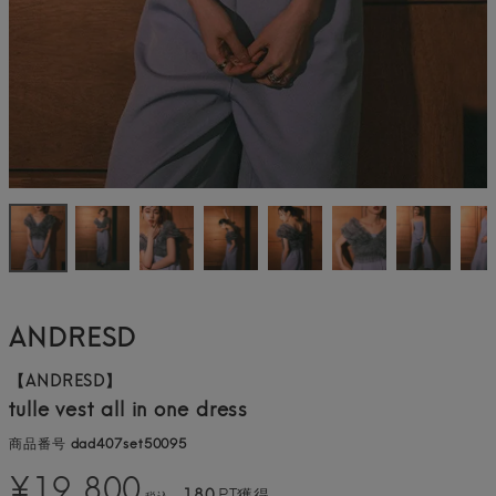
ANDRESD
【ANDRESD】
tulle vest all in one dress
商品番号
dad407set50095
¥
19,800
180
PT獲得
税込