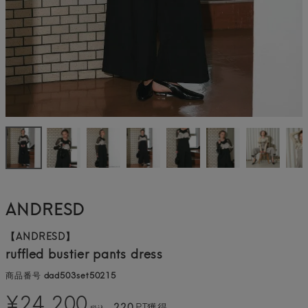
ANDRESD
【ANDRESD】
ruffled bustier pants dress
商品番号
dad503set50215
¥
24,200
220
PT獲得
税込