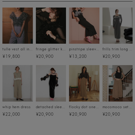
tulle vest all in one dress
fringe glitter knot dress
pinstripe sleeveless bustier dress
frills trim long dress
¥19,800
¥20,900
¥13,200
¥20,900
whip hem dress
detached sleeve dress
flocky dot one piece
mocomoco set up dress
¥22,000
¥20,900
¥20,900
¥20,900