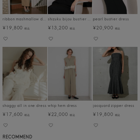
ribbon mashmallow dress
shizuku bijou bustier dress
pearl bustier dress
¥
19,800
¥
13,200
¥
20,900
税込
税込
税込
shaggy all in one dress
whip hem dress
jacquard zipper dress
¥
17,600
¥
22,000
¥
19,800
税込
税込
税込
RECOMMEND