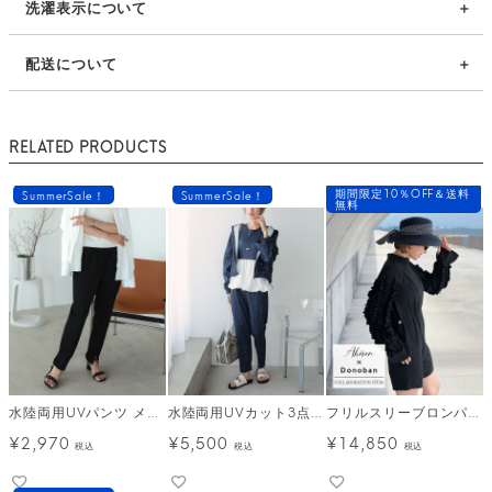
洗濯表示について
配送について
RELATED PRODUCTS
期間限定10％OFF＆送料
SummerSale！
SummerSale！
無料
水陸両用UVパンツ メール便
水陸両用UVカット3点セット
フリルスリーブロンパース【ラッシュガード】 [C][FS]
¥
2,970
¥
5,500
¥
14,850
税込
税込
税込