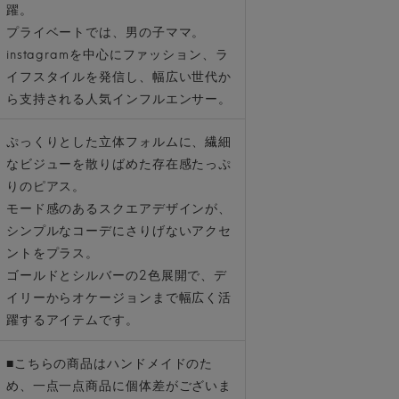
躍。
プライベートでは、男の子ママ。
instagramを中心にファッション、ラ
イフスタイルを発信し、幅広い世代か
ら支持される人気インフルエンサー。
ぷっくりとした立体フォルムに、繊細
なビジューを散りばめた存在感たっぷ
りのピアス。
モード感のあるスクエアデザインが、
シンプルなコーデにさりげないアクセ
ントをプラス。
ゴールドとシルバーの2色展開で、デ
イリーからオケージョンまで幅広く活
躍するアイテムです。
■こちらの商品はハンドメイドのた
め、一点一点商品に個体差がございま