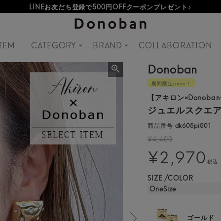
LINEお友だち登録で500円OFFクーポンプレゼント♪
TEM
CATEGORY
BRAND
COLLABORATION
Donoban
期間限定price！
【アキロン×Donoba
ジュエルスクエアピ
商品番号
dk605pi501
¥
4,400
¥
2,970
税込
SIZE
COLOR
OneSize
ゴールド