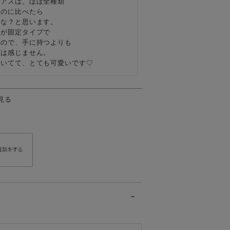
アスは、ほぼ全種類

のに比べたら

な？と思います。

が固定タイプで

ので、手に持つよりも

は感じません。

輝いてて、とても可愛いです♡
見る