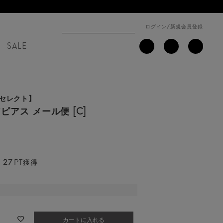
ログイン
/
新規会員登録
SALE
nセレクト】
アス メール便 [C]
27
PT獲得
カートに入れる