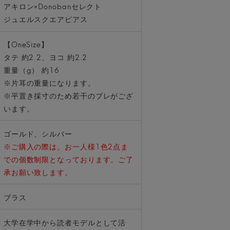
アキロン×Donobanセレクト
ジュエルスクエアピアス
【OneSize】
タテ 約2.2、ヨコ 約2.2
重量（g） 約16
※片耳の重量になります。
※平置き採寸のため若干のブレがござ
います。
ゴールド、シルバー
※ご購入の際は、お一人様1色2点ま
での個数制限となっております。ご了
承お願い致します。
ブラス
大学在学中から読者モデルとして活