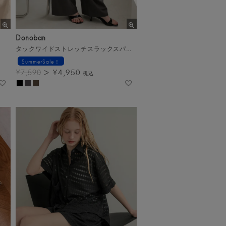
Donoban
タックワイドストレッチスラックスパンツ
SummerSale！
¥
4,950
¥
7,590
税込