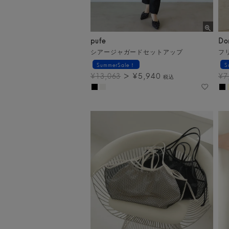
pufe
Do
シアージャガードセットアップ
フ
SummerSale！
S
¥
5,940
¥
13,063
¥
7
税込