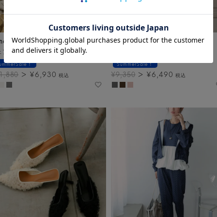
noban
Donoban
ェアリーブラウス
ペタルチュールトップス
ummerSale！
SummerSale！
¥
6,930
¥
6,490
1,880
¥
9,350
税込
税込