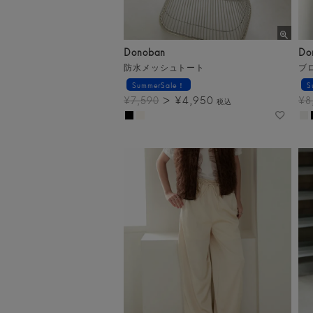
Donoban
Do
防水メッシュトート
ブ
SummerSale！
S
¥
4,950
¥
7,590
¥
8
税込