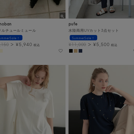
noban
pufe
リルチュールミュール
水陸両用UVカット3点セット
ummerSale！
SummerSale！
¥
5,940
¥
5,500
,150
¥
11,000
税込
税込