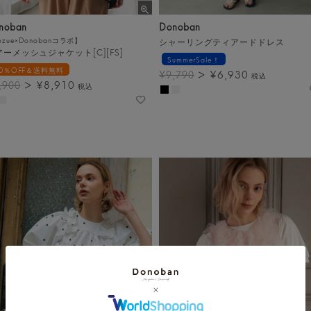
noban
Donoban
ozue×Donobanコラボ】
シャーリングティアードドレス
ーメッシュジャケット[C][FS]
SummerSale！
10％OFF＆送料無料
¥
6,930
¥
9,790
税込
¥
8,910
,900
税込