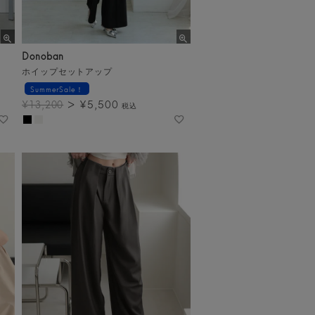
Donoban
ホイップセットアップ
SummerSale！
¥
5,500
¥
13,200
税込