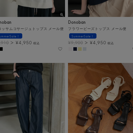
noban
Donoban
ロッサムコサージュトップス メール便
フラワービーズトップス メール便
ummerSale！
SummerSale！
¥
4,950
¥
4,950
,910
¥
9,900
税込
税込