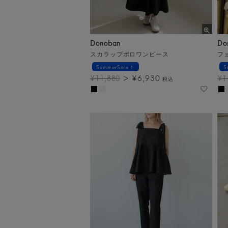
Donoban
Do
スカラップポロワンピース
フ
SummerSale！
S
¥
6,930
¥
11,880
¥
1
税込