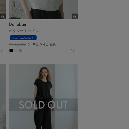
Donoban
ピクシートップス
SummerSale！
¥
5,940
¥
11,880
税込
SOLD OUT