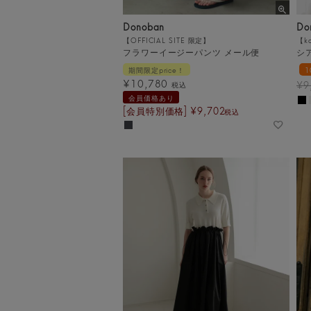
Donoban
Do
【OFFICIAL SITE 限定】
【k
フラワーイージーパンツ メール便
シア
期間限定price！
¥
10,780
¥
9
税込
会員価格あり
[会員特別価格]
¥
9,702
税込