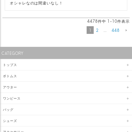
オシャレなのは間違いなし！
4478
件中
1
-
10
件表示
1
2
…
448
CATEGORY
トップス
ボトムス
アウター
ワンピース
バッグ
シューズ
アクセサリー