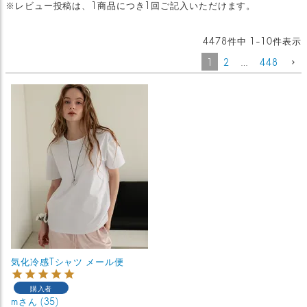
※レビュー投稿は、1商品につき1回ご記入いただけます。
4478
件中
1
-
10
件表示
1
2
…
448
気化冷感Tシャツ メール便
購入者
m
35