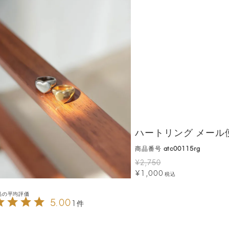
ハートリング メール
商品番号
atc00115rg
¥
2,750
¥
1,000
税込
5.00
1