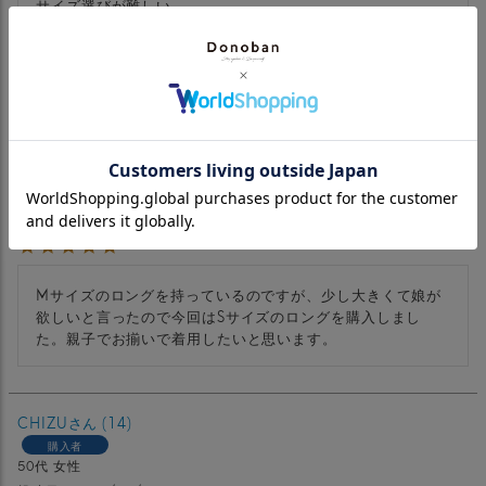
サイズ選びが難しい

身長158㌢でMショートにしましたがSロングでもよかったか
もと思います

エミリー
30
購入者
非公開
投稿日
2024/04/03
Mサイズのロングを持っているのですが、少し大きくて娘が
欲しいと言ったので今回はSサイズのロングを購入しまし
た。親子でお揃いで着用したいと思います。
CHIZU
14
購入者
50代
女性