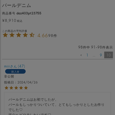
パールデニム
商品番号
daz403pt23755
¥
8,910
税込
4.66
98
98
件中
91
-
98
件表示
1
…
9
10
miii
47
購入者
非公開
投稿日
2024/04/26
パールデニムはお初でしたが、

パールもしっかりついていて、とてもしっかりとしたお作り
でした♡

沢山ヘビロテしたいです♡