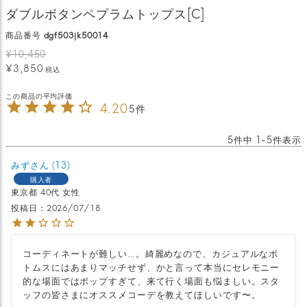
ダブルボタンペプラムトップス[C]
商品番号
dgf503jk50014
¥
10,450
¥
3,850
税込
4.20
5
5
件中
1
-
5
件表示
みず
13
購入者
東京都
40代
女性
投稿日
2026/07/18
コーディネートが難しい…。綺麗めなので、カジュアルなボ
トムスにはあまりマッチせず、かと言って本当にセレモニー
的な場面ではポップすぎて、来て行く場面も悩ましい。スタ
ッフの皆さまにオススメコーデを教えてほしいです〜。