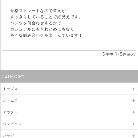
骨格ストレートなので首元が

すっきりしていることで細見えです。

パンツを何合わせするかで

カジュアルにもきれいめにもなり

色々な組み合わせを楽しんでいます！
5
件中
1
-
5
件表示
CATEGORY
トップス
ボトムス
アウター
ワンピース
バッグ