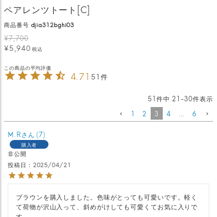
ペアレンツトート[C]
商品番号
djia312bghi03
¥
7,700
¥
5,940
税込
4.71
51
51
件中
21
-
30
件表示
1
2
3
4
…
6
M.R
7
購入者
非公開
投稿日
2025/04/21
ブラウンを購入しました。色味がとっても可愛いです。軽く
て荷物が沢山入って、斜めがけしても可愛くてお気に入りで
す。