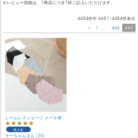
※レビュー投稿は、1商品につき1回ご記入いただけます。
4484
件中
4481
-
4484
件表示
1
…
448
449
シームレスショーツ メール便
購入者
そーちゃん
34