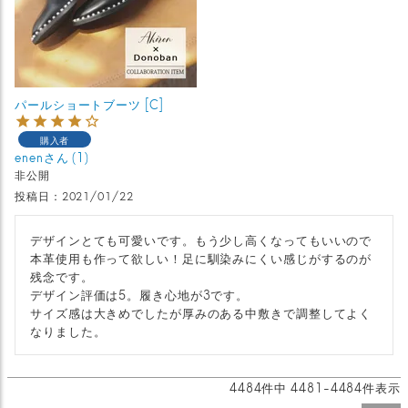
パールショートブーツ [C]
購入者
enen
1
非公開
投稿日
2021/01/22
デザインとても可愛いです。もう少し高くなってもいいので
本革使用も作って欲しい！足に馴染みにくい感じがするのが
残念です。

デザイン評価は5。履き心地が3です。

サイズ感は大きめでしたが厚みのある中敷きで調整してよく
なりました。
4484
件中
4481
-
4484
件表示