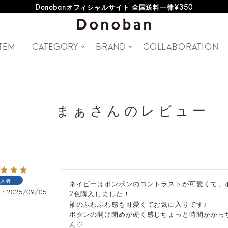
オフィシャルサイト新規会員登録特典 500ポイントプレゼント
Donobanオフィシャルサイト 全国送料一律¥350
TEM
CATEGORY
BRAND
COLLABORATION
まぁさんのレビュー
入者
ネイビーはポンポンのコントラストが可愛くて、
日
2025/09/05
2色購入しました！

袖のふわふわ感も可愛くてお気に入りです♩

ボタンの開け閉めが硬く感じちょっと時間かかっ
ん♡