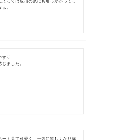
によっては親指の爪にも引っかかってし
ぁ。

す♡

感じました。
ネート見て可愛く、一気に欲しくなり購