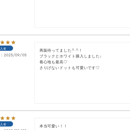
入者
再販待ってました^ ^！

日
2025/09/05
ブラックとホワイト購入しました♩

着心地も最高♡

さりげないドットも可愛いです♡
入者
本当可愛い！！
