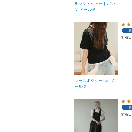
ラッシュショートパン
ツ メール便
購
投稿
レースボクシーTee メ
ール便
購
投稿