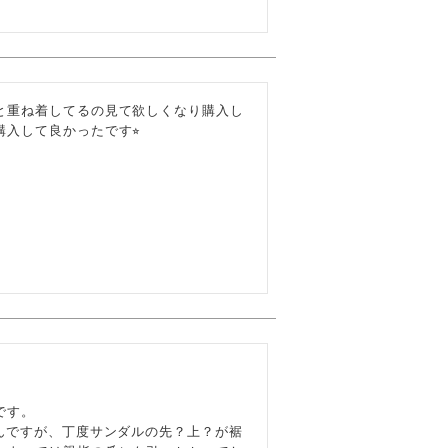
と重ね着してるの見て欲しくなり購入し


す。

んですが、丁度サンダルの先？上？が裾