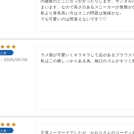
の縫製のとこに引っかかったりします。サンダル
まいます。なので高さのあるスニーカーが無難かな
私より身長高い方はそこの問題は無縁かな♩

でも可愛いのは間違えないです♡♡
入者
ラメ感が可愛いくキラキラして品があるブラウスで
日
2025/09/05
私は二の腕しっかりある為、袖口のゴムがキツく
入者
正直ノーマークでしたが、かおりさんのコーディ