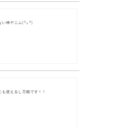
神デニム(^｡^)


にも使えるし万能です！！