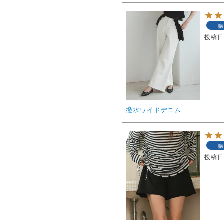
購
投稿
撥水ワイドデニム
購
投稿