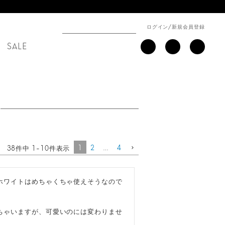
ログイン
/
新規会員登録
SALE
1
2
…
4
38
件中
1
-
10
件表示
ホワイトはめちゃくちゃ使えそうなので
ちゃいますが、可愛いのには変わりませ