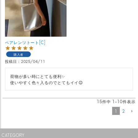
ペアレンツトート[C]
購入者
投稿日
2025/04/11
荷物が多い時にとても便利✨

使いやすく色々入るのでとてもイイ😊
15
件中
1
-
10
件表示
1
2
CATEGORY