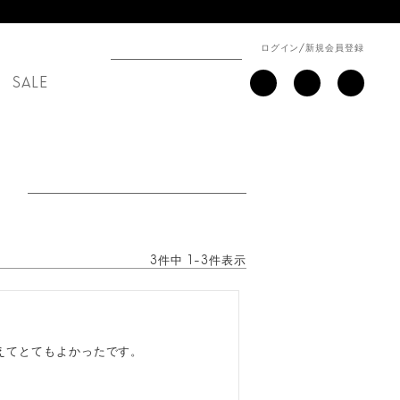
ログイン
/
新規会員登録
SALE
3
件中
1
-
3
件表示
えてとてもよかったです。