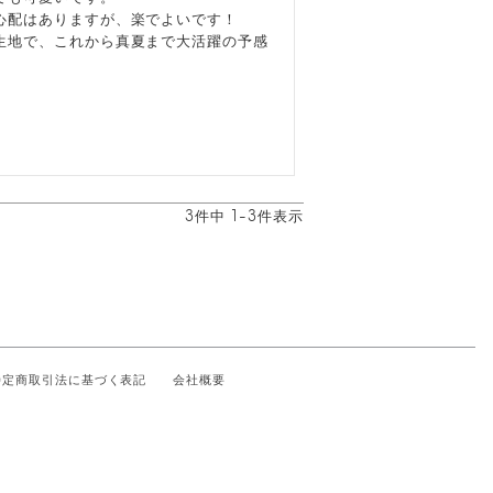
配はありますが、楽でよいです！

生地で、これから真夏まで大活躍の予感
3
件中
1
-
3
件表示
特定商取引法に基づく表記
会社概要