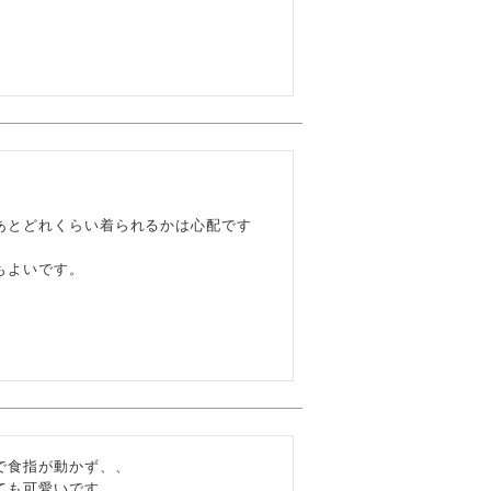
あとどれくらい着られるかは心配です
よいです。

食指が動かず、、

も可愛いです。
