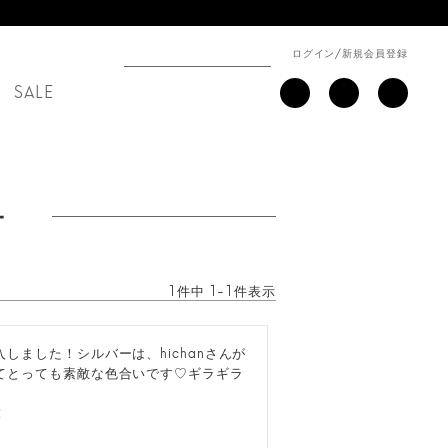
ログイン
/
新規会員登録
SALE
ー
1
件中
1
-
1
件表示
ました！シルバーは、hichanさんが
てとっても素敵な色合いです♡ギラギラ

