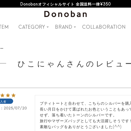
Donobanオフィシャルサイト 全国送料一律¥350
TEM
CATEGORY
BRAND
COLLABORATION
ュー
ひこにゃんさんのレビュ
入者
プティトートと合わせて、こちらのシルバーを購入し
日
2025/07/20
長い月日をかけて選ばれたお色ということもあっ
せず、落ち着いたトーンのシルバーです。

旅行やマザーズバッグとしても大活躍しそうです！
素敵なバッグをありがとうございました(^^)