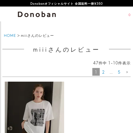
オフィシャルサイト新規会員登録特典 500ポイントプレゼント
Donobanオフィシャルサイト 全国送料一律¥350
0
HOME
miiiさんのレビュー
miiiさんのレビュー
47
件中
1
-
10
件表示
1
2
…
5