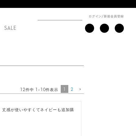
ログイン
/
新規会員登録
SALE
1
2
12
件中
1
-
10
件表示
。丈感が使いやすくてネイビーも追加購