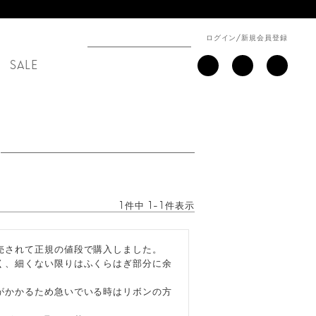
ログイン
/
新規会員登録
SALE
1
件中
1
-
1
件表示
されて正規の値段で購入しました。

く、細くない限りはふくらはぎ部分に余
がかかるため急いでいる時はリボンの方