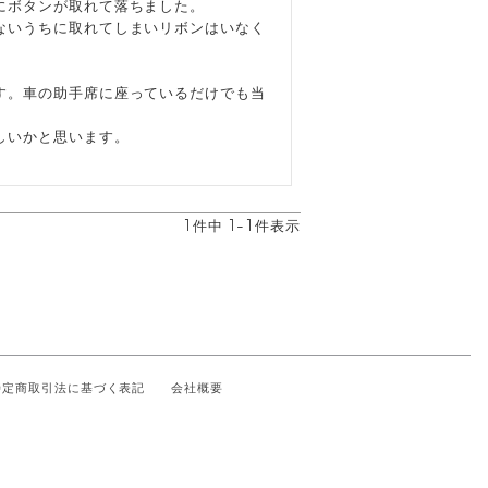
ボタンが取れて落ちました。

ないうちに取れてしまいリボンはいなく
す。車の助手席に座っているだけでも当
いかと思います。

1
件中
1
-
1
件表示
特定商取引法に基づく表記
会社概要