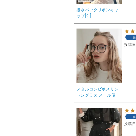
撥水バックリボンキャ
ップ[C]
購
投稿
メタルコンビボスリン
トングラス メール便
購
投稿