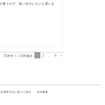
囲気が違うので、使い分けしたいと思いま
1
2
…
8
73
件中
1
-
10
件表示
特定商取引法に基づく表記
会社概要