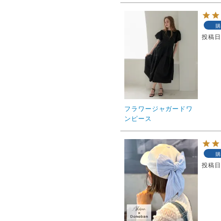
購
投稿
フラワージャガードワ
ンピース
購
投稿