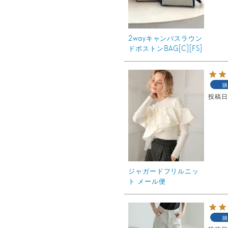
2wayキャンバスラウン
ドボストンBAG[C][FS]
購
投稿
ジャガードフリルニッ
ト メール便
購