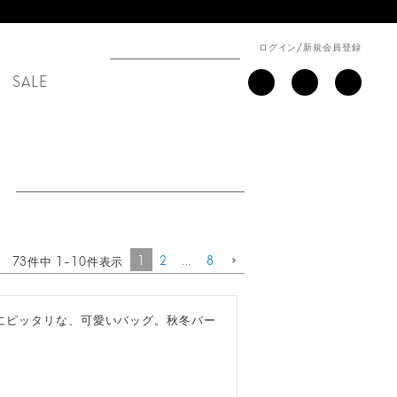
ログイン
/
新規会員登録
SALE
1
2
…
8
73
件中
1
-
10
件表示
にピッタリな、可愛いバッグ。秋冬バー