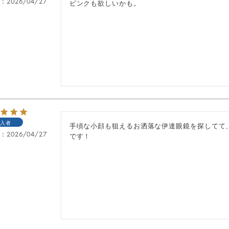
日
2026/04/27
ピンクも欲しいかも。
入者
手頃な小顔も狙えるお洒落な伊達眼鏡を探してて
日
2026/04/27
です！