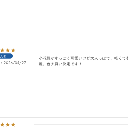
入者
小花柄がすっごく可愛いけど大人っぽで、軽くて
日
2026/04/27
麗。色チ買い決定です！