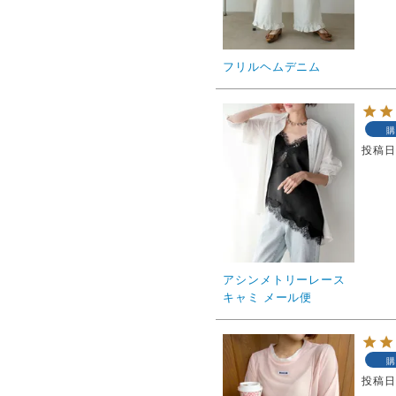
フリルヘムデニム
購
投稿
アシンメトリーレース
キャミ メール便
購
投稿