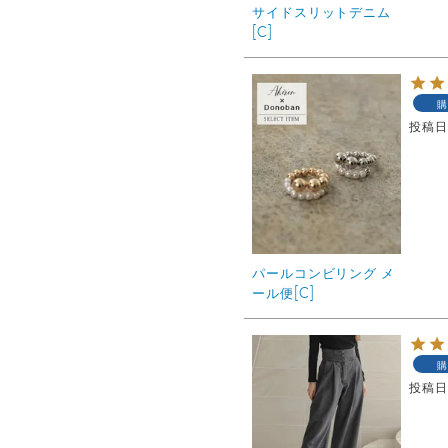
サイドスリットデニム
[C]
購
投稿
パールコンビリング メ
ール便[C]
購
投稿