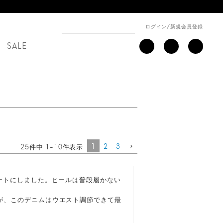
ログイン
/
新規会員登録
SALE
1
2
3
25
件中
1
-
10
件表示
ートにしました。ヒールは普段履かない
が、このデニムはウエスト調節できて最