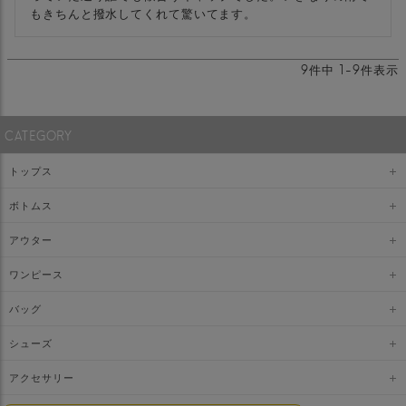
もきちんと撥水してくれて驚いてます。
9
件中
1
-
9
件表示
CATEGORY
トップス
ボトムス
アウター
ワンピース
バッグ
シューズ
アクセサリー