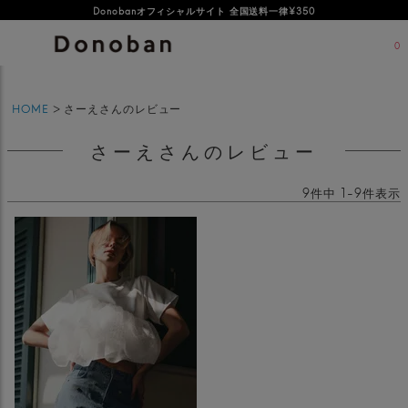
オフィシャルサイト新規会員登録特典 500ポイントプレゼント
Donobanオフィシャルサイト 全国送料一律¥350
0
HOME
さーえさんのレビュー
さーえさんのレビュー
9
件中
1
-
9
件表示