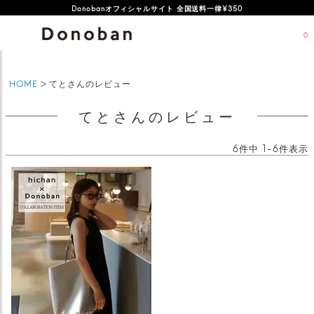
Donobanオフィシャルサイト 全国送料一律¥350
0
HOME
てとさんのレビュー
てとさんのレビュー
6
件中
1
-
6
件表示