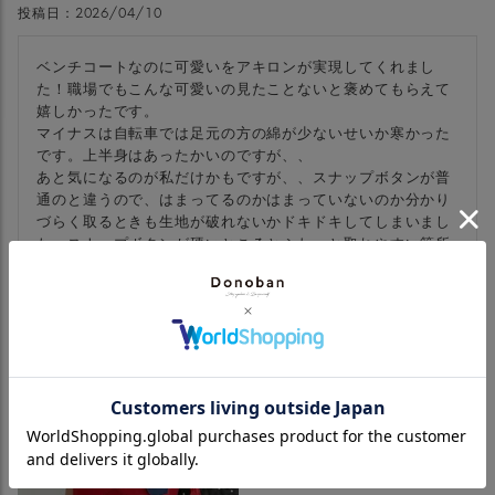
投稿日
2026/04/10
ベンチコートなのに可愛いをアキロンが実現してくれまし
た！職場でもこんな可愛いの見たことないと褒めてもらえて
嬉しかったです。

マイナスは自転車では足元の方の綿が少ないせいか寒かった
です。上半身はあったかいのですが、、

あと気になるのが私だけかもですが、、スナップボタンが普
通のと違うので、はまってるのかはまっていないのか分かり
づらく取るときも生地が破れないかドキドキしてしまいまし
た。スナップボタンが硬いところとふわっと取れやすい箇所
がありました。