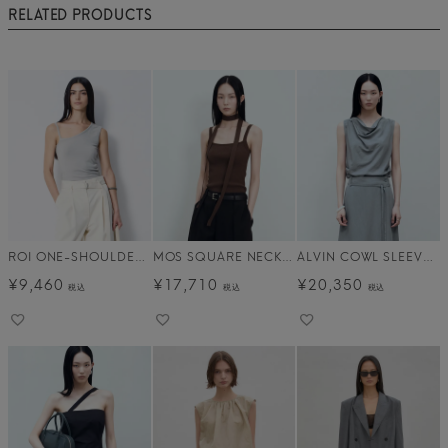
RELATED PRODUCTS
ROI ONE-SHOULDER SLEEVELESS メール便
MOS SQUARE NECK KNIT メール便
ALVIN COWL SLEEVELESS メール便
¥
9,460
¥
17,710
¥
20,350
税込
税込
税込