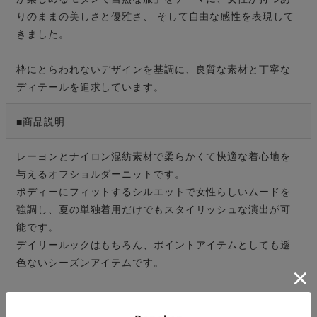
りのままの美しさと優雅さ、 そして自由な感性を表現して
きました。
枠にとらわれないデザインを基調に、良質な素材と丁寧な
ディテールを追求しています。
■商品説明
レーヨンとナイロン混紡素材で柔らかくて快適な着心地を
与えるオフショルダーニットです。
ボディーにフィットするシルエットで女性らしいムードを
強調し、夏の単独着用だけでもスタイリッシュな演出が可
能です。
デイリールックはもちろん、ポイントアイテムとしても遜
色ないシーズンアイテムです。
※照明の関係により、実際よりも色味が違って見える場合
があります。