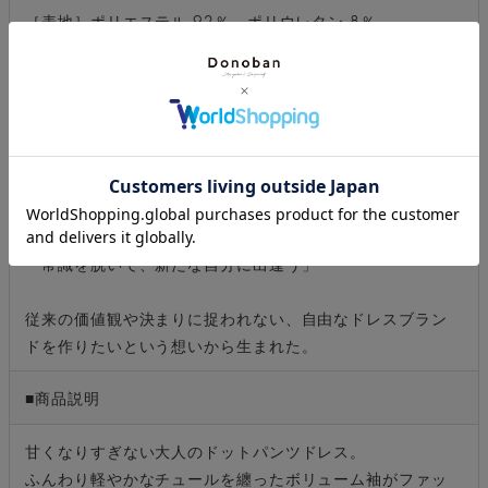
［表地］ポリエステル 92％、ポリウレタン 8％
［別地ドット］ナイロン 100％
［別地無地］ナイロン 100％
［裏地］ポリエステル 100％
■ブランド説明
セレクトブランドのANDRESD アンドレスド
New Basic,New Me
「常識を脱いで、新たな自分に出逢う」
従来の価値観や決まりに捉われない、自由なドレスブラン
ドを作りたいという想いから生まれた。
■商品説明
甘くなりすぎない大人のドットパンツドレス。
ふんわり軽やかなチュールを纏ったボリューム袖がファッ