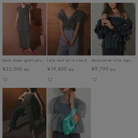
back sheer gilet setup dress
tulle vest all in one dress
decorative tulle tops
¥
22,000
¥
19,800
¥
9,790
税込
税込
税込