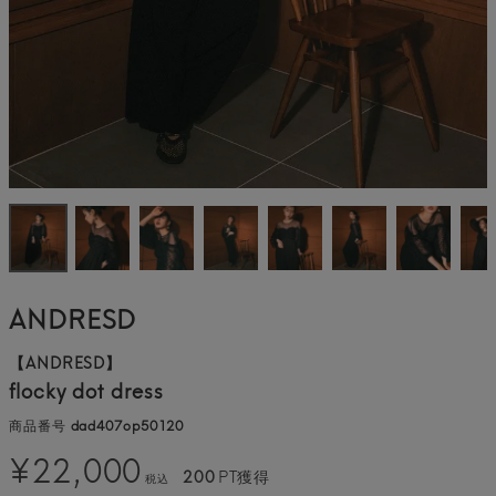
ANDRESD
【ANDRESD】
flocky dot dress
商品番号
dad407op50120
¥
22,000
200
PT獲得
税込