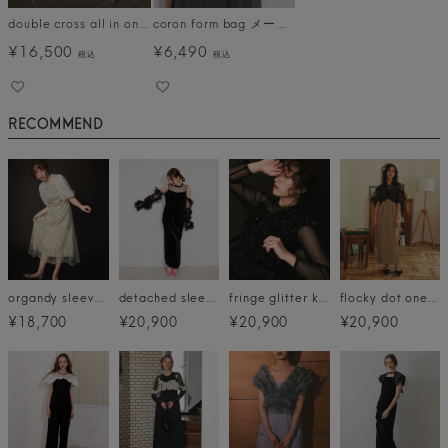
double cross all in one dress
coron form bag メール便
¥
16,500
¥
6,490
税込
税込
RECOMMEND
organdy sleeve dress
detached sleeve dress
fringe glitter knot dress
flocky dot one piece
¥18,700
¥20,900
¥20,900
¥20,900