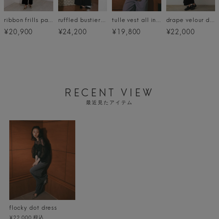
ribbon frills pants dress
ruffled bustier pants dress
tulle vest all in one dress
drape velour dress
¥20,900
¥24,200
¥19,800
¥22,000
RECENT VIEW
最近見たアイテム
flocky dot dress
税込
¥22,000