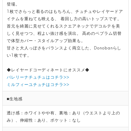
登場。
1枚でさらっと着るのはもちろん、チュチュやレイヤードア
イテムを重ねても映える、 着回し力の高いトップスです。
首元を綺麗に見せてくれるスクエアネックでデコルテを美
しく見せつつ、程よい抜け感を演出。 高めのペプラム切替
で体型カバー・スタイルアップ効果も。
甘さと大人っぽさをバランスよく両立した、Donobanらし
い1枚です。
◆レイヤードコーディネートにオススメ◆
バレリーナチュチュはコチラ>>
ミルフィーユチュチはコチラ>>
■生地感
透け感：ホワイトやや有、裏地：あり（ウエストより上の
み）、伸縮性：あり、ポケット：なし