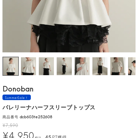
Donoban
SummerSale！
バレリーナハーフスリーブトップス
商品番号
dcb603te252608
¥
7,590
¥
4,950
45
PT獲得
税込