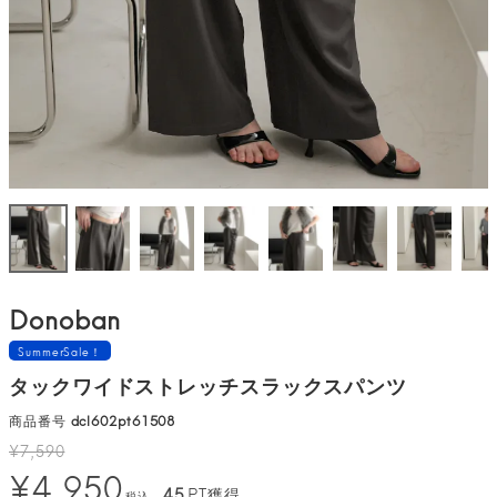
Donoban
SummerSale！
タックワイドストレッチスラックスパンツ
商品番号
dcl602pt61508
¥
7,590
¥
4,950
45
PT獲得
税込