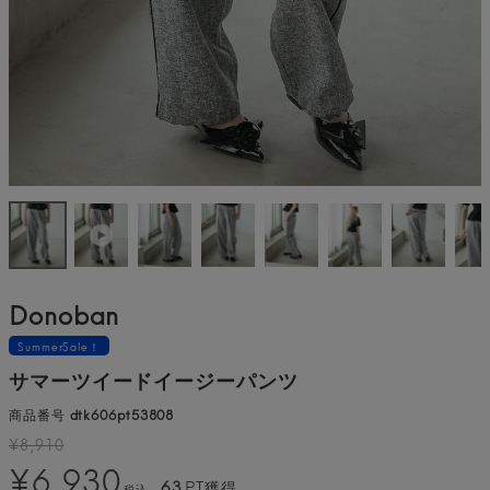
Donoban
SummerSale！
サマーツイードイージーパンツ
商品番号
dtk606pt53808
¥
8,910
¥
6,930
63
PT獲得
税込