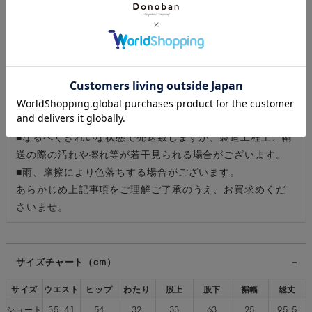
■ご注意
■入荷時期によりお色、長さが多少異なる場合がございま
す。
■撮影場所やイメージにより実際の商品と色味が若干異なる
場合がございます。商品のお色味はカラーバリエーション
画像をご参照ください。
■なるべくきれいな状態で発送致しますが、製造工程上、輸
送の際の汚れや擦れ等が若干見られる場合がございます。
■雨、摩擦により色落ちする場合がございます。
あらかじめ上記事項をご理解ご了承のうえ、お買求めくだ
さいませ。
サイズチャート（cm）
サイズ
ウエスト
ヒップ
わたり
股上
股下
裾幅
総丈
ショート
35-41
54
32
33
63
25
95.5