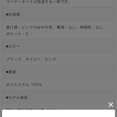
コーディネートが完成する一枚です。
■生地感
透け感：ピンクのみやや有、裏地：なし、伸縮性：なし、
ポケット：4
■カラー
ブラック、ネイビー、ピンク
■素材
ポリエステル 100％
■モデル身長
詳細は商品画像をご覧ください。