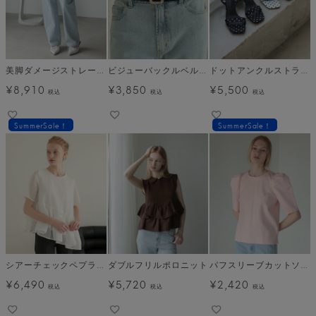
美脚ダメージストレートデニム
ビジューバックルベルト メール便
ドットアンクルストラップサンダル
¥
8,910
¥
3,850
¥
5,500
税込
税込
税込
SummerSale！
SummerSale！
シアーチェックペプラムチュニック メール便
ダブルフリルポロニット
パフスリーブカットソー メール便
¥
6,490
¥
5,720
¥
2,420
税込
税込
税込