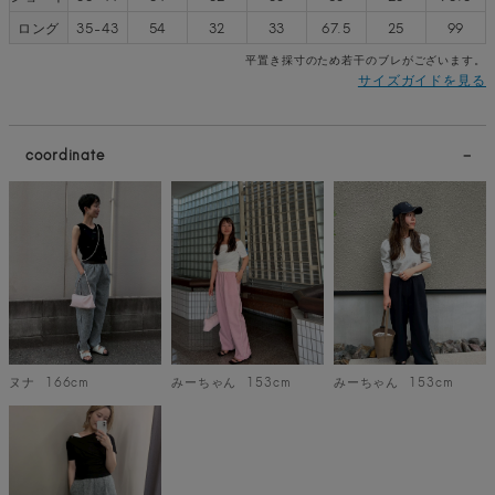
ロング
35-43
54
32
33
67.5
25
99
平置き採寸のため若干のブレがございます。
サイズガイドを見る
coordinate
ヌナ
166cm
みーちゃん
153cm
みーちゃん
153cm