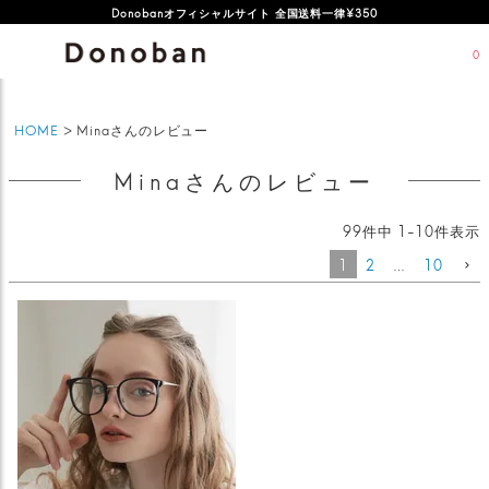
オフィシャルサイト新規会員登録特典 500ポイントプレゼント
Donobanオフィシャルサイト 全国送料一律¥350
0
HOME
Minaさんのレビュー
Minaさんのレビュー
99
件中
1
-
10
件表示
1
2
…
10