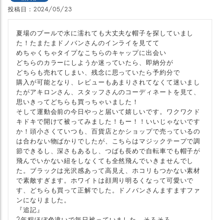
投稿日
2024/05/23
夏場のプールで水に濡れても大丈夫な帽子を探していまし
た！たまたまドノバンさんのインライを見てて

めちゃくちゃタイプなこちらのキャップに出会い

どちらのカラーにしようか迷っていたら、即納分が

どちらも売れてしまい、残念に思っていたら予約分で

購入が可能となり、レビューもあまりされてなくて迷いまし
たがアキロンさん、スタッフさんのコーディネートを見て、
思いきってどちらも買っちゃいました！

そして運動会前の今日やっと届いて嬉しいです。ワクワクド
キドキで開けて被ってみました！もー！！いいじゃないです
か！頭小さくていつも、百貨店とかショップで売っているの
は合わない物ばかりでしたが、こちらはマジックテープで調
節できるし、深さもあるし、つばも長めで自転車でも帽子が
飛んでいかない紐をしなくても全然飛んでいきませんでし
た。ブラックは光沢感あって高見え、ホコリもつかない素材
で素敵すぎます。ホワイトは顔周り明るくなって可愛いで
す、どちらも買って正解でした。ドノバンさんますますファ
ンになりました。

『追記』

2年程ほぼ色違いで毎日被っていました。そろそろ
