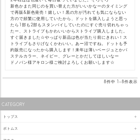
新色かまた同じのを買い替えた方がいいかなーのタイミング
で再販&新色発売！嬉しい！黒の方が汚れても気にならない
方ので頻繁に使用していたから、ドットを購入しようと思っ
たら1部も2部もスタンバイしていたのにすぐ売り切れちゃっ
たー、ストライプもかわいいからストライプ購入しました。
すぐ届きました☆やっぱり新品は色が当たり前にきれい！ス
トライプもさりげなくかわいい。あー沼ですね。ドットも予
約販売になったから購入します！来年は薄いベージュとかパ
ステルカラー、ネイビー、グレーとかだしてほしいなー

ドノバン様アキロン様ご検討よろしくお願いします☆
8
件中
1
-
8
件表示
CATEGORY
トップス
ボトムス