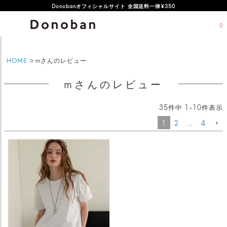
オフィシャルサイト新規会員登録特典 500ポイントプレゼント
Donobanオフィシャルサイト 全国送料一律¥350
0
HOME
mさんのレビュー
mさんのレビュー
35
件中
1
-
10
件表示
1
2
…
4