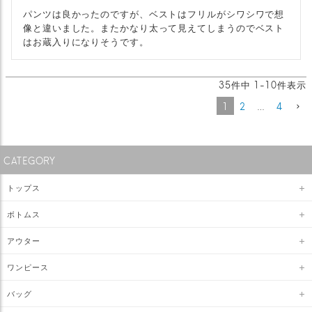
パンツは良かったのですが、ベストはフリルがシワシワで想
像と違いました。またかなり太って見えてしまうのでベスト
はお蔵入りになりそうです。
35
件中
1
-
10
件表示
1
2
…
4
CATEGORY
トップス
ボトムス
アウター
ワンピース
バッグ