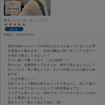
撥水バックリボンキャップ[C]
購入者
投稿日
2026/04/23
発売当初からキャップの存在はもちろん知っていましたが苦
手意識から購入せず…。今回の機会に思い切ってアイボリー
を初めて購入してみました！

すぐに届いて被ってみて…これは納得！！

皆さんが、全種類持ってますとか、通年で買えるようにして
ほしいとか、買い替えたとか…すべての思いに心の底から納
得です。

これは可愛い！！！

丸顔でキャップ難民の私でもスッキリ見えたし、何より後ろ
のリボンがアクセントになって小顔効果ありです。

ライブでも仰っていた、深めでロングバイザーならいけるの
か！と勉強になりました。

受注でもう一色か二色か三色か…(笑)
