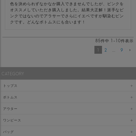
色を決められずなかなか購入できませんでしたが、ピンクを
オススメしていただき購入しました。結果大正解！派手なピ
ンクではないのでアラサーでさらにイエベですが馴染むピン
クです。どんなボトムスにも合います！
85
件中
1
-
10
件表示
1
2
…
9
CATEGORY
トップス
ボトムス
アウター
ワンピース
バッグ