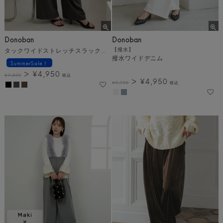
Donoban
Donoban
タックワイドストレッチスラックスパンツ
【撥水】
撥水ワイドデニム
SummerSale！
¥
4,950
¥
7,590
税込
¥
4,950
¥
9,790
税込