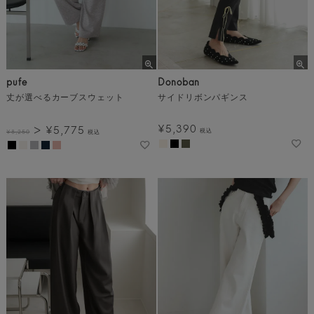
pufe
Donoban
丈が選べるカーブスウェット
サイドリボンパギンス
¥
5,390
¥
5,775
税込
¥
8,250
税込