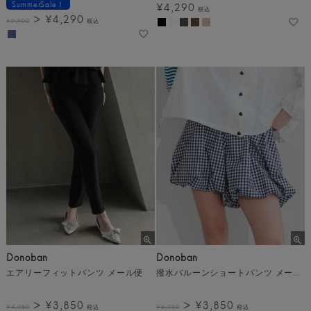
SummerSale！
¥
4,290
税込
¥
4,290
¥
9,900
税込
Donoban
Donoban
エアリーフィットパンツ メール便
撥水バルーンショートパンツ メール便
¥
3,850
¥
3,850
¥
4,950
税込
¥
6,930
税込