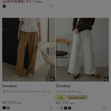
[会員特別価格]
¥
9,702
税込
Donoban
Donoban
ダブルウエストストレートパンツ
フリルヘムデニム
予約
coming soon
¥
9,900
¥
9,790
税込
税込