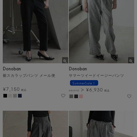
Donoban
Donoban
裾スカラップパンツ メール便
サマーツイードイージーパンツ
SummerSale！
¥
7,150
¥
6,930
税込
¥
8,910
税込