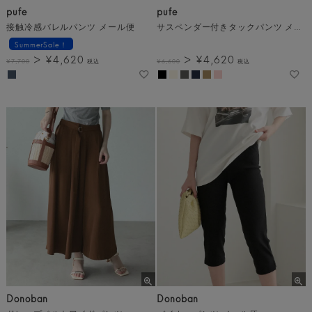
pufe
pufe
接触冷感バレルパンツ メール便
サスペンダー付きタックパンツ メール便
SummerSale！
¥
4,620
¥
4,620
¥
7,700
税込
¥
6,600
税込
Donoban
Donoban