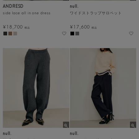
ANDRESD
null.
side lace all in one dress
ワイドストラップサロペット
¥
18,700
¥
17,600
税込
税込
null.
null.