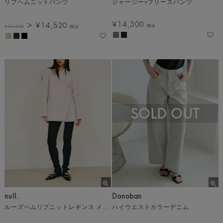
リブヘムニットパンツ
ジャージー×フリースパンツ
¥
14,300
¥
14,520
税込
¥
24,200
税込
SOLD OUT
null.
Donoban
ルーズヘムリブニットレギンス メール便
ハイウエストカラーデニム