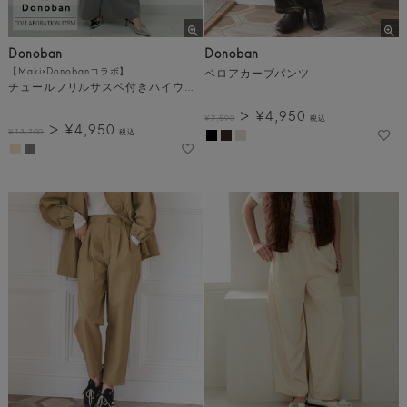
Donoban
Donoban
【Maki×Donobanコラボ】
ベロアカーブパンツ
チュールフリルサスペ付きハイウエストワイドパンツ[C]
¥
4,950
¥
7,590
税込
¥
4,950
¥
13,200
税込