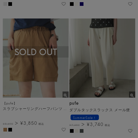
SOLD OUT
pufe
【pufe】
スラブシャーリングハーフパンツ メール便
ダブルタックスラックス メール便
SummerSale！
¥
3,850
¥
3,740
¥
8,690
税込
¥
7,480
税込