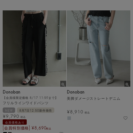
Donoban
Donoban
【会員様限定価格 8/17 11:59まで】
美脚ダメージストレートデニム
フリルラインワイドパンツ
NEW
8月7日12:50新作発売
¥
8,910
税込
¥
9,790
税込
会員価格あり
[会員特別価格]
¥
8,690
税込