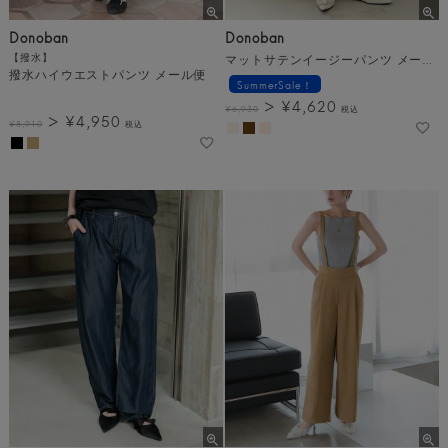
Donoban
Donoban
【撥水】
マットサテンイージーパンツ メール便
撥水ハイウエストパンツ メール便
SummerSale！
¥
4,620
¥
6,930
税込
¥
4,950
¥
8,910
税込