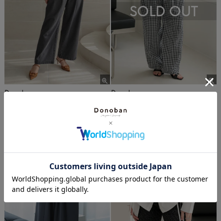
SOLD OUT
Donoban
Donoban
スーパーハイウエストタックデニム
ギンガムタックパンツ メール便
¥
6,930
¥
6,930
税込
¥
12,100
税込