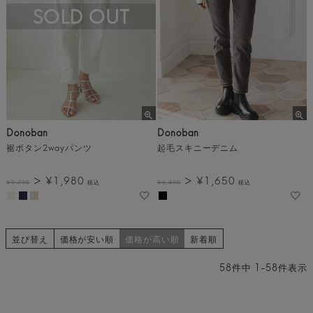
SOLD OUT
Donoban
Donoban
裾ボタン2wayパンツ
起毛スキニーデニム
¥
1,980
¥
1,650
¥
9,790
税込
¥
6,490
税込
並び替え
価格が安い順
価格が高い順
新着順
58
件中
1
-
58
件表示