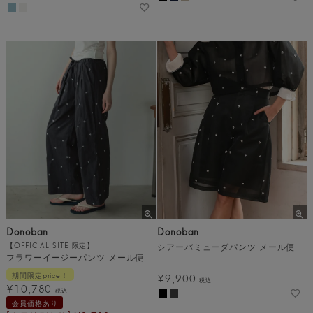
Donoban
Donoban
【OFFICIAL SITE 限定】
シアーバミューダパンツ メール便
フラワーイージーパンツ メール便
期間限定price！
¥
9,900
税込
¥
10,780
税込
会員価格あり