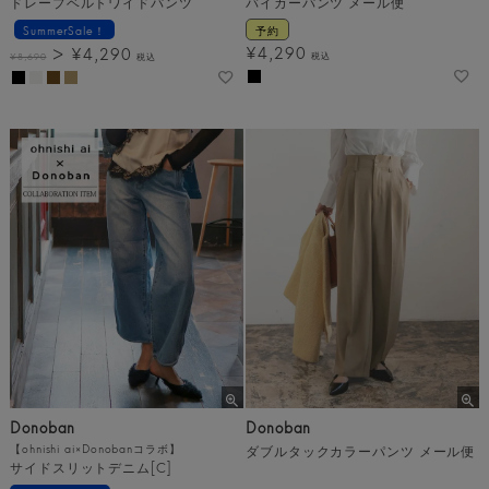
ドレープベルトワイドパンツ
バイカーパンツ メール便
SummerSale！
予約
¥
4,290
¥
4,290
税込
¥
8,690
税込
Donoban
Donoban
【ohnishi ai×Donobanコラボ】
ダブルタックカラーパンツ メール便
サイドスリットデニム[C]