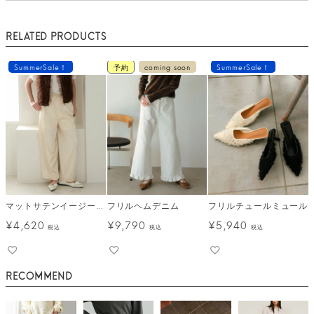
RELATED PRODUCTS
SummerSale！
予約
coming soon
SummerSale！
マットサテンイージーパンツ メール便
フリルヘムデニム
フリルチュールミュール
¥
4,620
¥
9,790
¥
5,940
税込
税込
税込
RECOMMEND