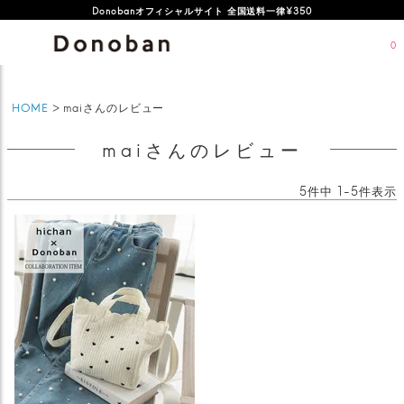
Donobanオフィシャルサイト 全国送料一律¥350
0
HOME
maiさんのレビュー
maiさんのレビュー
5
件中
1
-
5
件表示